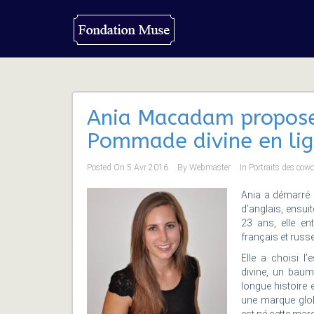
Ania Macadam propos
Pommade divine en li
Posted On
5 Avr 2016
By
Webmaster
In
Portraits des cow
Ania a démarré 
d’anglais, ensui
23 ans, elle e
français et russe
Elle a choisi 
divine, un bau
longue histoire 
une marque glob