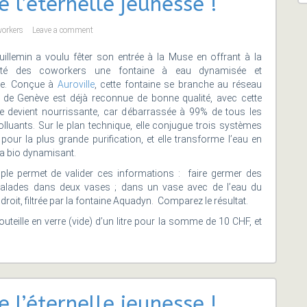
 l’éternelle jeunesse !
workers
Leave a comment
Vuillemin a voulu fêter son entrée à la Muse en offrant à la
é des coworkers une fontaine à eau dynamisée et
te. Conçue à
Auroville
, cette fontaine se branche au réseau
u de Genève est déjà reconnue de bonne qualité, avec cette
lle devient nourrissante, car débarrassée à 99% de tous les
olluants. Sur le plan technique, elle conjugue trois systèmes
n pour la plus grande purification, et elle transforme l’eau en
la bio dynamisant.
ple permet de valider ces informations : faire germer des
salades dans deux vases ; dans un vase avec de l’eau du
droit, filtrée par la fontaine Aquadyn. Comparez le résultat.
teille en verre (vide) d’un litre pour la somme de 10 CHF, et
 l’éternelle jeunesse !