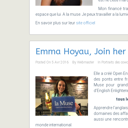
est né cette mar
Mon financé tra
espace que lui. A la muse. Je peux travailler a la lumiè
En savoir plus sur leur
site officiel
Emma Hoyau, Join her 
Posted On
5 Avr 2016
By
Webmaster
In
Portraits des cow
Elle a créé Open En
des ponts entre fr
Muse pour grandir
d’English Enlightenm
tous l
Apprendre l’anglai
domaines des affair
aussi une rencontr
monde international.