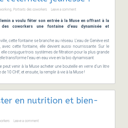
working
,
Portraits des coworkers
Leave a comment
llemin a voulu fêter son entrée à la Muse en offrant à la
 des coworkers une
fontaine
d’eau dynamisée et
ille, cette
fontaine
se branche au réseau. L’eau de Genève est
e, avec cette
fontaine
, elle devient aussi nourrissante. Sur le
 elle conjugue trois systèmes de filtration pour la plus grande
t elle transforme l’eau en eau vive en la bio dynamisant.
peut venir à la Muse acheter une bouteille en verre d’un litre
e 10 CHF, et ensuite, la remplir à vie à la Muse !
er en nutrition et bien-
workers
Leave a comment