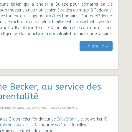
une italien qui a choisi la Suisse pour démarrer sa vie
 son master en nutrition et bien-être des animaux à Padova et
quer tout ce qu’il a appris aux êtres humains. Pourquoi? Jeune,
lui permettait d’entrer plus facilement en contact avec les
ains. Il a choisi d’étudier la nutrition et les animaux, et ses
ntelligence relationnelle et la complexité humaine qui le fascine.
Lire la suite →
e Becker, au service des
rentalité
orking
,
Portraits des coworkers
Leave a comment
arles Grossrieder, fondateur de
Easy2family
et coworker @
mbeline Becker
, la Ressource no.1 des familles
 Voix des enfants du divorce.