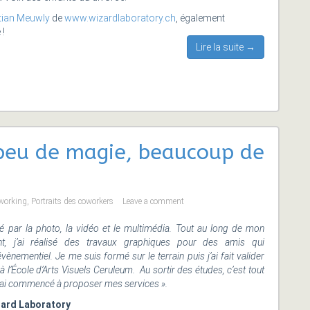
tian Meuwly
de
www.wizardlaboratory.ch
, également
!
Lire la suite →
 peu de magie, beaucoup de
working
,
Portraits des coworkers
Leave a comment
é par la photo, la vidéo et le multimédia. Tout au long de mon
nt, j’ai réalisé des travaux graphiques pour des amis qui
’évènementiel. Je me suis formé sur le terrain puis j’ai fait valider
’École d’Arts Visuels Ceruleum. Au sortir des études, c’est tout
j’ai commencé à proposer mes services ».
zard Laboratory