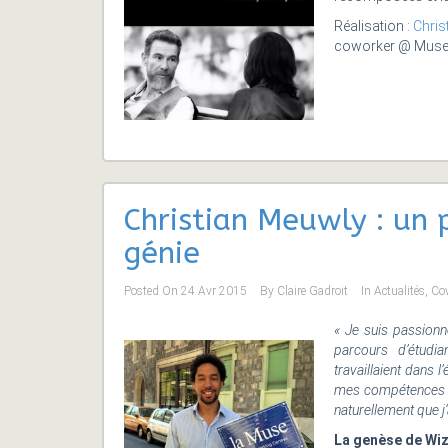
Réalisation :
Chris
coworker @ Muse 
Christian Meuwly : un
génie
Posted On
24 Avr 2015
By
Claire Gadroit
In
Actualités
,
Co
« Je suis passionn
parcours d’étudia
travaillaient dans l
mes compétences à l
naturellement que 
La genèse de Wi