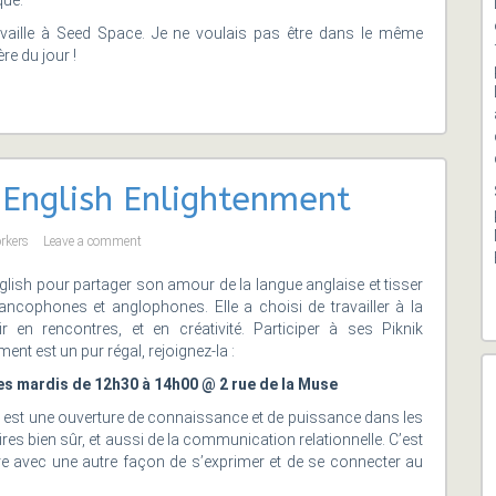
que.
vaille à Seed Space. Je ne voulais pas être dans le même
re du jour !
English Enlightenment
orkers
Leave a comment
glish pour partager son amour de la langue anglaise et tisser
ancophones et anglophones. Elle a choisi de travailler à la
 en rencontres, et en créativité. Participer à ses Piknik
ent est un pur régal, rejoignez-la :
es mardis de 12h30 à 14h00 @ 2 rue de la Muse
s est une ouverture de connaissance et de puissance dans les
es bien sûr, et aussi de la communication relationnelle. C’est
e avec une autre façon de s’exprimer et de se connecter au