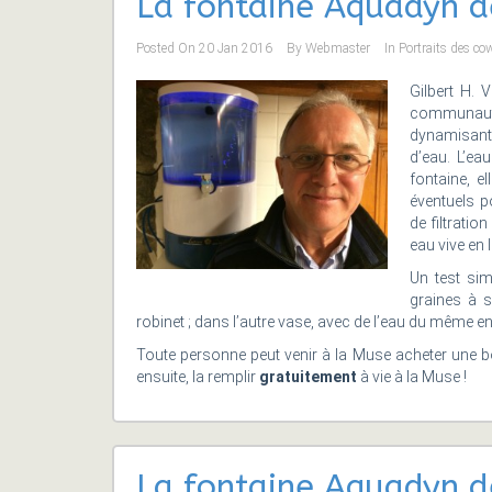
La fontaine Aquadyn de
Posted On
20 Jan 2016
By
Webmaster
In
Portraits des co
Gilbert H. 
communaut
dynamisan
d’eau. L’ea
fontaine, e
éventuels p
de filtratio
eau vive en 
Un test sim
graines à 
robinet ; dans l’autre vase, avec de l’eau du même en
Toute personne peut venir à la Muse acheter une bou
ensuite, la remplir
gratuitement
à vie à la Muse !
La fontaine Aquadyn de