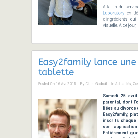
A la fin du servic
Laboratory
en dé
d’ingrédients qui
visuelle. A ce jou
Easy2family lance une 
tablette
Posted On
16 Avr 2015
By
Claire Gadroit
In
Actualités
,
Co
Samedi 25 avril
parental, dont l
liées au divorce 
Easy2family, pla
inscrits chaque
son applicatio
Entièrement grat