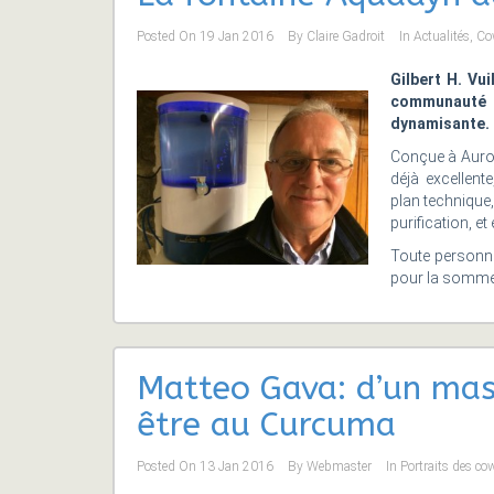
Posted On
19 Jan 2016
By
Claire Gadroit
In
Actualités
,
Co
Gilbert H. Vui
communauté
dynamisante.
Conçue à Aurov
déjà excellent
plan technique,
purification, e
Toute personne 
pour la somme d
Matteo Gava: d’un mast
être au Curcuma
Posted On
13 Jan 2016
By
Webmaster
In
Portraits des co