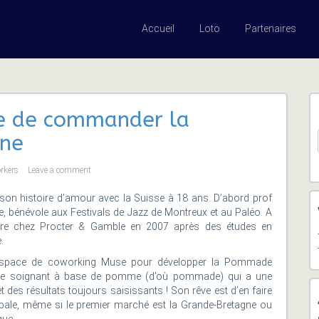
Accueil
Loto
Partenaires
e de commander la
gne
orkers
Leave a comment
son histoire d’amour avec la Suisse à 18 ans. D’abord prof
te, bénévole aux Festivals de Jazz de Montreux et au Paléo. A
ntre chez Procter & Gamble en 2007 après des études en
.
l’espace de coworking Muse pour développer la Pommade
me soignant à base de pomme (d’où pommade) qui a une
et des résultats toujours saisissants ! Son rêve est d’en faire
ale, même si le premier marché est la Grande-Bretagne ou