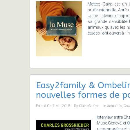
Matteo Gava est un je
professionnelle. Après
Udine, il décide d’appli
sa grande sensibilité 
animaux qu’avec les hum
études l’ont ouvert à l’i
Easy2family & Ombelin
nouvelles formes de pa
Posted On
7 Mai 2015
By
Claire Gadroit
In
Actualités
,
Cow
I
nterview entre Ch
Muse Genève, et
O
recomposées et la