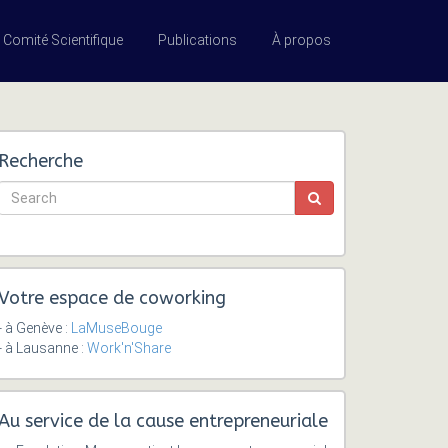
Comité Scientifique
Publications
À propos
Recherche
Votre espace de coworking
- à Genève :
LaMuseBouge
- à Lausanne :
Work'n'Share
Au service de la cause entrepreneuriale