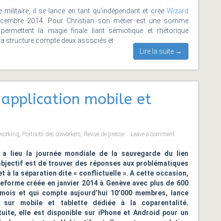
e militaire, il se lance en tant qu’indépendant et crée
Wizard
cembre 2014. Pour Christian son métier est une somme
 permettent la magie finale liant sémiotique et rhétorique
r, la structure compte deux associés et
Lire la suite →
application mobile et
working
,
Portraits des coworkers
,
Revue de presse
Leave a comment
 a lieu la journée mondiale de la sauvegarde du lien
’objectif est de trouver des réponses aux problématiques
et à la séparation dite « conflictuelle ». A cette occasion,
teforme créée en janvier 2014 à Genève avec plus de 600
 mois et qui compte aujourd’hui 10’000 membres, lance
n sur mobile et tablette dédiée à la coparentalité.
uite, elle est disponible sur iPhone et Android pour un