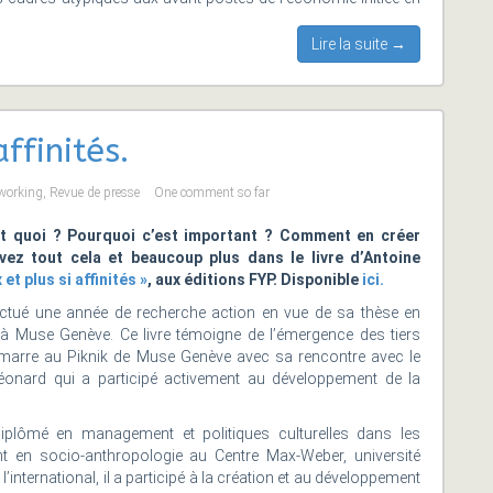
Lire la suite →
affinités.
working
,
Revue de presse
One comment so far
est quoi ? Pourquoi c’est important ? Comment en créer
ez tout cela et beaucoup plus dans le livre d’Antoine
 et plus si affinités »
, aux éditions FYP. Disponible
ici.
ectué une année de recherche action en vue de sa thèse en
à Muse Genève. Ce livre témoigne de l’émergence des tiers
démarre au Piknik de Muse Genève avec sa rencontre avec le
éonard qui a participé activement au développement de la
diplômé en management et politiques culturelles dans les
nt en socio-anthropologie au Centre Max-Weber, université
 l’international, il a participé à la création et au développement