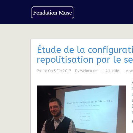
​Étude de la configurat
repolitisation par le se
Posted On
5 Fév 2017
By
Webmaster
In
Actualités
Leav