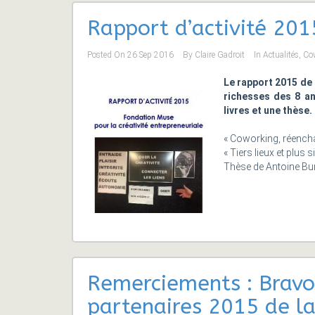
Rapport d’activité 201
Posted On
26 Sep 2016
By
Claire Gadroit
In
Actualités
,
Co
Le rapport 2015 de 
richesses des 8 a
livres et une thèse.
« Coworking, réencha
« Tiers lieux et plus s
Thèse de Antoine Bu
Remerciements : Bravo 
partenaires 2015 de la