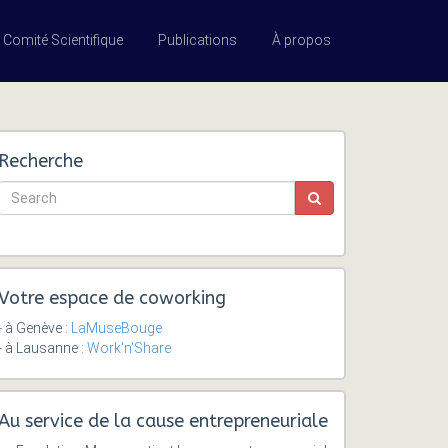
Comité Scientifique
Publications
À propos
Recherche
Votre espace de coworking
- à Genève :
LaMuseBouge
- à Lausanne :
Work'n'Share
Au service de la cause entrepreneuriale