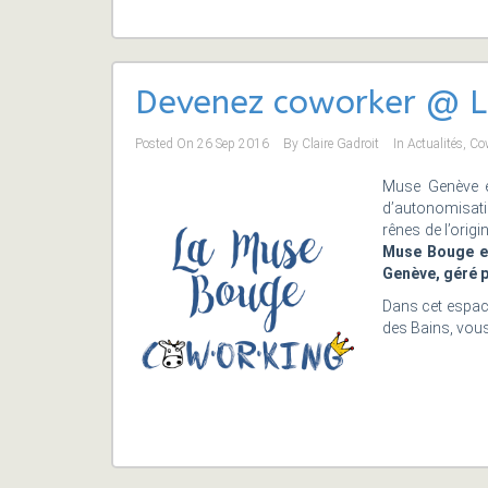
Devenez coworker @ 
Posted On
26 Sep 2016
By
Claire Gadroit
In
Actualités
,
Co
Muse Genève e
d’autonomisat
rênes de l’orig
Muse Bouge es
Genève, géré p
Dans cet espace,
des Bains, vous