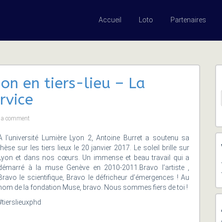
Accueil
Loto
Partenaires
ion en tiers-lieu – La
rvice
e a comment
À l’université Lumière Lyon 2, Antoine Burret a soutenu sa
thèse sur les tiers lieux le 20 janvier 2017. Le soleil brille sur
Lyon et dans nos cœurs. Un immense et beau travail qui a
démarré à la muse Genève en 2010-2011.Bravo l’artiste ,
Bravo le scientifique, Bravo le défricheur d’émergences ! Au
nom de la fondation Muse, bravo. Nous sommes fiers de toi !
#tierslieuxphd