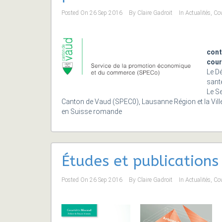
Posted On
26 Sep 2016
By
Claire Gadroit
In
Actualités
,
Co
cont
cour
Le Dé
sant
Le S
Canton de Vaud (SPEC0), Lausanne Région et la Ville
en Suisse romande
Études et publication
Posted On
26 Sep 2016
By
Claire Gadroit
In
Actualités
,
Co