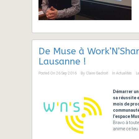
De Muse à Work’N’Share
Lausanne !
Posted On
26 Sep 2016
By
Claire Gadroit
In
Actualités
L
Démarrer un 
sa réussite 
mois de proc
communauté 
l’espace Mus
Bravo à toute
anime ce lieu