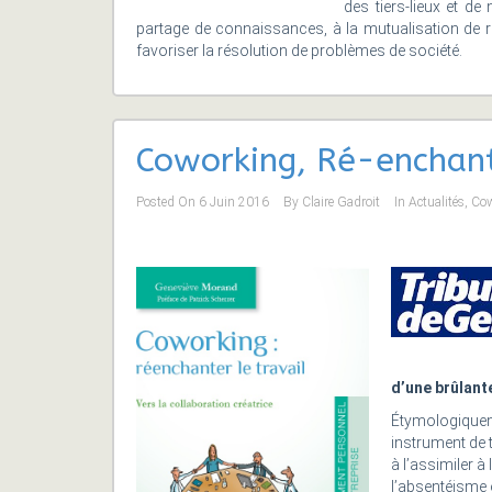
des tiers-lieux et de
partage de connaissances, à la mutualisation de 
favoriser la résolution de problèmes de société.
Coworking, Ré-enchante
Posted On
6 Juin 2016
By
Claire Gadroit
In
Actualités
,
Cow
d’une brûlante
Étymologiquemen
instrument de t
à l’assimiler à
l’absentéisme 