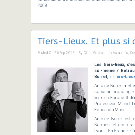
2008.
Tiers-Lieux. Et plus si 
Posted On
26 Sep 2016
By
Claire Gadroit
In
Actualités
,
Co
Les tiers-lieux, c’
soi-même ? Retrouv
Burret,
« Tiers-Lieux
Antoine Burret a eff
socio-anthropologie 
lieux en Europe. Il 
Professeur Michel L
Fondation Muse.
Antoine Burret est 
Balkans, et doctora
Lyon-II. En France et à