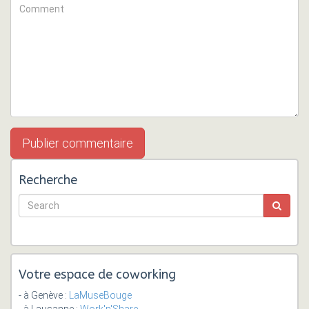
Recherche
Votre espace de coworking
- à Genève :
LaMuseBouge
- à Lausanne :
Work'n'Share