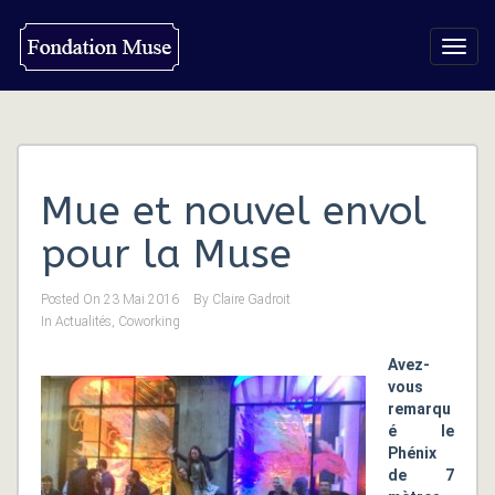
Toggl
navig
Mue et nouvel envol
pour la Muse
Posted On
23 Mai 2016
By
Claire Gadroit
In
Actualités
,
Coworking
Avez-
vous
remarqu
é le
Phénix
de 7