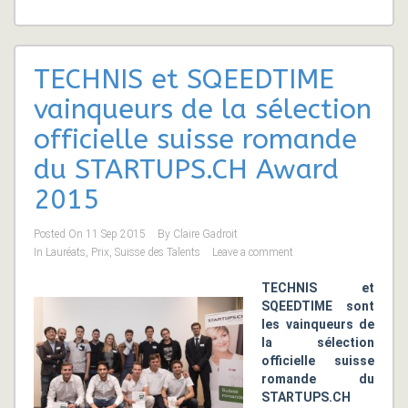
TECHNIS et SQEEDTIME
vainqueurs de la sélection
officielle suisse romande
du STARTUPS.CH Award
2015
Posted On
11 Sep 2015
By
Claire Gadroit
In
Lauréats
,
Prix
,
Suisse des Talents
Leave a comment
TECHNIS et
SQEEDTIME sont
les vainqueurs de
la sélection
officielle suisse
romande du
STARTUPS.CH