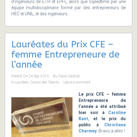
d’ingénieurs de ETH et EPFL, alors que Sqeedtime par une
équipe multidisciplinaire formé par des entrepreneurs de
HEC et UNIL, et des ingénieurs.
Lauréates du Prix CFE –
femme Entrepreneure de
l’année
Posted On
24 Sep 2015
By
Claire Gadroit
In
Lauréats
,
Suisse des Talents
Leave a comment
Le prix CFE – femme
Entrepreneure de
l’année a été attribué
hier soir à
Caroline
Kant,
et le prix du
public à
Christiane
Charmey.
Bravo à elles !