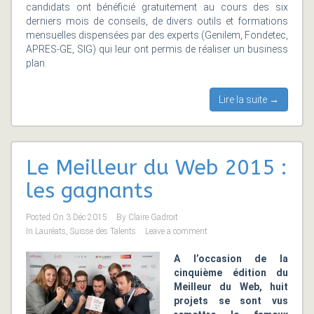
candidats ont bénéficié gratuitement au cours des six
derniers mois de conseils, de divers outils et formations
mensuelles dispensées par des experts (Genilem, Fondetec,
APRES-GE, SIG) qui leur ont permis de réaliser un business
plan.
Lire la suite →
Le Meilleur du Web 2015 :
les gagnants
Posted On
3 Déc 2015
By
Claire Gadroit
In
Lauréats
,
Suisse des Talents
Leave a comment
A l’occasion de la
cinquième édition du
Meilleur du Web, huit
projets se sont vus