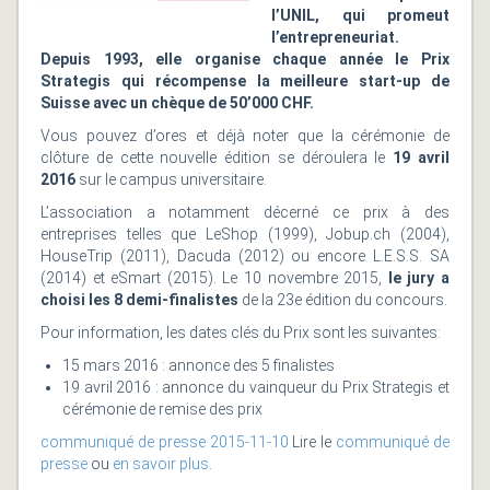
l’UNIL, qui promeut
l’entrepreneuriat.
Depuis 1993, elle organise chaque année le Prix
Strategis qui récompense la meilleure start-up de
Suisse avec un chèque de 50’000 CHF.
Vous pouvez d’ores et déjà noter que la cérémonie de
clôture de cette nouvelle édition se déroulera le
19 avril
2016
sur le campus universitaire.
L’association a notamment décerné ce prix à des
entreprises telles que LeShop (1999), Jobup.ch (2004),
HouseTrip (2011), Dacuda (2012) ou encore L.E.S.S. SA
(2014) et eSmart (2015). Le 10 novembre 2015,
le jury a
choisi les 8 demi-finalistes
de la 23e édition du concours.
Pour information, les dates clés du Prix sont les suivantes:
15 mars 2016 : annonce des 5 finalistes
19 avril 2016 : annonce du vainqueur du Prix Strategis et
cérémonie de remise des prix
communiqué de presse 2015-11-10
Lire le
communiqué de
presse
ou
en savoir plus
.