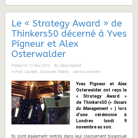
Le « Strategy Award » de
Thinkers50 décerné à Yves
Pigneur et Alex
Osterwalder
Posted On
12 Nov 2015
By
Claire Gadroit
In
First
,
Lauréats
,
Suisse des Talents
Leave a comment
Yves Pigneur et Alex
Osterwalder ont reçu le
« Strategy Award »
de Thinkers50 (
« Oscars
du Management »
) lors
d’une cérémonie à
Londres lundi 9
novembre au soir.
Ils sont également rentrés dans leur classement bisannuel