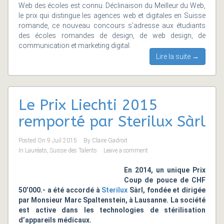
Web des écoles est connu. Déclinaison du Meilleur du Web,
le prix qui distingue les agences web et digitales en Suisse
romande, ce nouveau concours s’adresse aux étudiants
des écoles romandes de design, de web design, de
communication et marketing digital.
Lire la suite →
Le Prix Liechti 2015
remporté par Sterilux Sàrl
Posted On
9 Juil 2015
By
Claire Gadroit
In
Lauréats
,
Suisse des Talents
Leave a comment
En 2014, un unique Prix
Coup de pouce de CHF
50’000.- a été accordé à
Sterilux
Sàrl, fondée et dirigée
par Monsieur Marc Spaltenstein, à Lausanne. La société
est active dans les technologies de stérilisation
d’appareils médicaux.