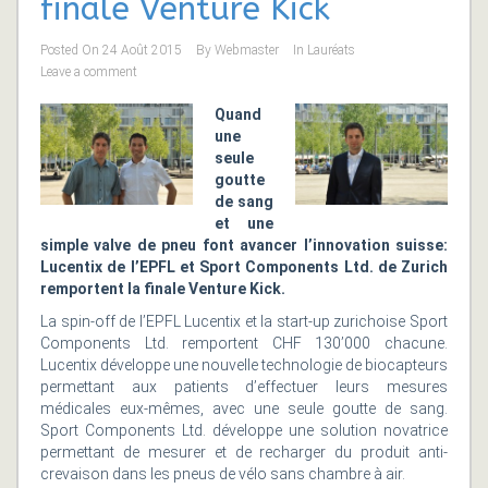
finale Venture Kick
Posted On
24 Août 2015
By
Webmaster
In
Lauréats
Leave a comment
Quand
une
seule
goutte
de sang
et une
simple valve de pneu font avancer l’innovation suisse:
Lucentix de l’EPFL et Sport Components Ltd. de Zurich
remportent la finale Venture Kick.
La spin-off de l’EPFL Lucentix et la start-up zurichoise Sport
Components Ltd. remportent CHF 130’000 chacune.
Lucentix développe une nouvelle technologie de biocapteurs
permettant aux patients d’effectuer leurs mesures
médicales eux-mêmes, avec une seule goutte de sang.
Sport Components Ltd. développe une solution novatrice
permettant de mesurer et de recharger du produit anti-
crevaison dans les pneus de vélo sans chambre à air.