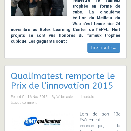
remettre le fameux
trophée en forme de
cube. La cinquième
édition du Meilleur du
Web s’est tenue hier 24
novembre au Rolex Learning Center de l’EPFL. Huit
projets se sont vus honorés du fameux trophée
cubique. Les gagnants sont :
Lire la suite →
Qualimatest remporte le
Prix de l’innovation 2015
Posted On
16 Nov 2015
By
Webmaster
In
Lauréats
Leave a comment
Lors de son 13e
Evénement
économique, la