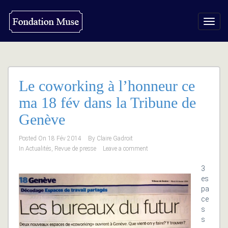
Toggl
navig
Le coworking à l’honneur ce
ma 18 fév dans la Tribune de
Genève
Posted On
18 Fév 2014
By
Claire Gadroit
In
Actualités
,
Revue de presse
Leave a comment
3
es
pa
ce
s
s