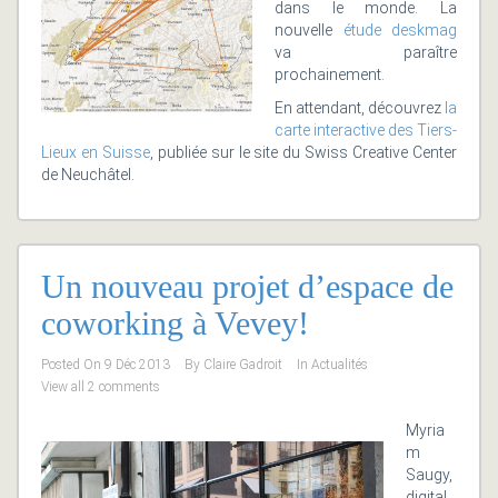
dans le monde. La
nouvelle
étude deskmag
va paraître
prochainement.
En attendant, découvrez
la
carte interactive des Tiers-
Lieux en Suisse
, publiée sur le site du Swiss Creative Center
de Neuchâtel.
Un nouveau projet d’espace de
coworking à Vevey!
Posted On
9 Déc 2013
By
Claire Gadroit
In
Actualités
View all 2 comments
Myria
m
Saugy,
digital