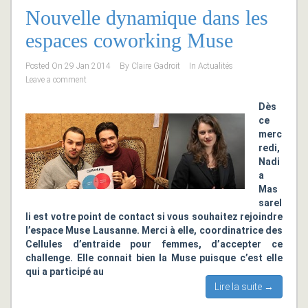
Nouvelle dynamique dans les
espaces coworking Muse
Posted On
29 Jan 2014
By
Claire Gadroit
In
Actualités
Leave a comment
Dès
ce
merc
redi,
Nadi
a
Mas
sarel
li est votre point de contact si vous souhaitez rejoindre
l’espace Muse Lausanne.
Merci à elle, coordinatrice des
Cellules d’entraide pour femmes, d’accepter ce
challenge. Elle connait bien la Muse puisque c’est elle
qui a participé au
Lire la suite →