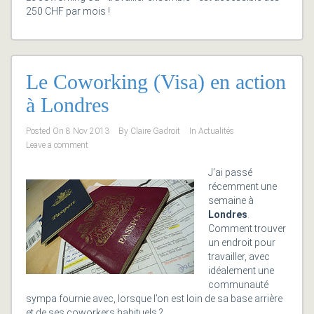
250 CHF par mois !
Le Coworking (Visa) en action
à Londres
Posted On
8 Nov 2013
By
Claire Gadroit
In
Actualités
Leave a comment
J’ai passé
récemment une
semaine à
Londres
.
Comment trouver
un endroit pour
travailler, avec
idéalement une
communauté
sympa fournie avec, lorsque l’on est loin de sa base arrière
et de ses coworkers habituels ?