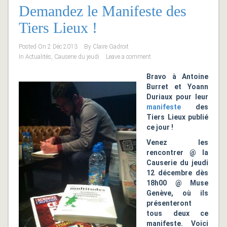
Demandez le Manifeste des
Tiers Lieux !
Posted On
2 Déc 2013
By
Claire Gadroit
In
Actualités
,
Causerie du jeudi
Leave a comment
Bravo à Antoine
Burret et
Yoann
Duriaux pour leur
manifeste
des
Tiers Lieux publié
ce jour !
Venez les
rencontrer @ la
Causerie du jeudi
12 décembre dès
18h00 @ Muse
Genève, où ils
présenteront
tous deux ce
manifeste. Voici