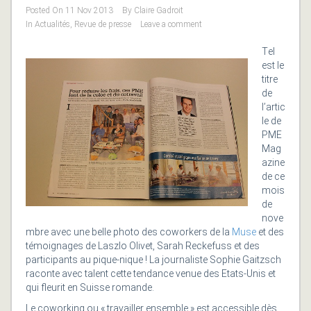
Posted On
11 Nov 2013
By
Claire Gadroit
In
Actualités
,
Revue de presse
Leave a comment
T
el
est le
titre
de
l’artic
le de
PME
Mag
azine
de ce
mois
de
nove
mbre avec une belle photo des coworkers de la
Muse
et des
témoignages de Laszlo Olivet, Sarah Reckefuss et des
participants au pique-nique ! La journaliste Sophie Gaitzsch
raconte avec talent cette tendance venue des Etats-Unis et
qui fleurit en Suisse romande.
Le coworking ou « travailler ensemble » est accessible dès