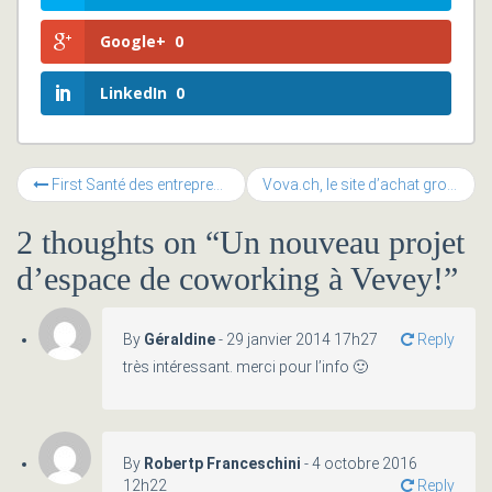
Google+
0
LinkedIn
0
First Santé des entrepreneurs
Vova.ch, le site d’achat groupé prend ses quartiers à la Muse
2 thoughts on “
Un nouveau projet
d’espace de coworking à Vevey!
”
By
Géraldine
-
29 janvier 2014 17h27
Reply
très intéressant. merci pour l’info 🙂
By
Robertp Franceschini
-
4 octobre 2016
12h22
Reply