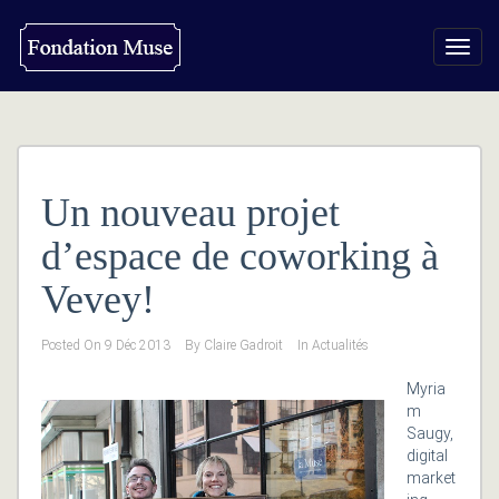
Toggl
navig
Un nouveau projet
d’espace de coworking à
Vevey!
Posted On
9 Déc 2013
By
Claire Gadroit
In
Actualités
Myria
m
Saugy,
digital
market