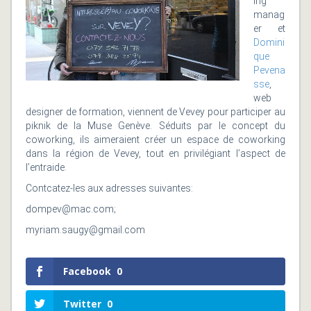
ing
manag
er et
Domini
que
Pevena
sse
,
web
designer de formation, viennent de Vevey pour participer au
piknik de la Muse Genève. Séduits par le concept du
coworking, ils aimeraient créer un espace de coworking
dans la région de Vevey, tout en privilégiant l’aspect de
l’entraide.
Contcatez-les aux adresses suivantes:
dompev@mac.com;
myriam.saugy@gmail.com
Facebook
0
Twitter
0