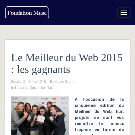
Toggl
navig
Le Meilleur du Web 2015
: les gagnants
Posted On
3 Déc 2015
By
Claire Gadroit
In
Lauréats
,
Suisse des Talents
A l’occasion de la
cinquième édition du
Meilleur du Web, huit
projets se sont vus
remettre le fameux
trophée en forme de