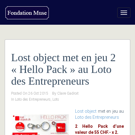
Toggl
navig
Lost object met en jeu 2
« Hello Pack » au Loto
des Entrepreneurs
Posted On
26 Oct 2015
By
Claire Gadroit
In
Loto des Entrepreneurs
,
Lots
Lost object
met en jeu au
Loto des Entrepreneurs
2 Hello Pack d’une
valeur de 55 CHF.- x 2.