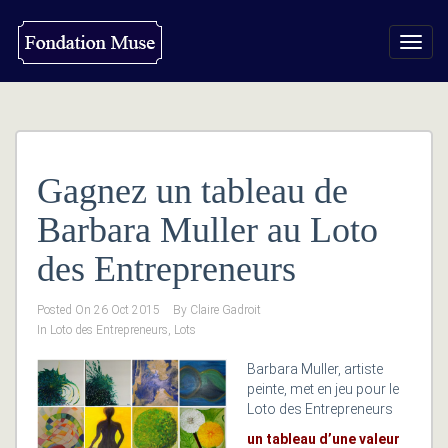
Toggl
navig
Gagnez un tableau de
Barbara Muller au Loto
des Entrepreneurs
Posted On
26 Oct 2015
By
Claire Gadroit
In
Loto des Entrepreneurs
,
Lots
Barbara Muller, artiste
peinte, met en jeu pour le
Loto des Entrepreneurs
un tableau d’une valeur