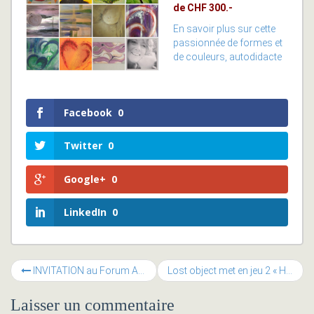
de CHF 300.-
En savoir plus sur cette
passionnée de formes et
de couleurs, autodidacte
Facebook
0
Twitter
0
Google+
0
LinkedIn
0
INVITATION au Forum ASC PME Magazine 2015 – Le management collaboratif: clé de voute de l’innovation
Lost object met en jeu 2 « Hello Pack » au Loto des Entrepreneurs
Laisser un commentaire