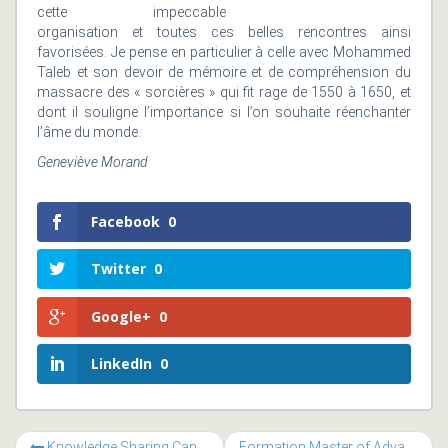
cette impeccable
organisation et toutes ces belles rencontres ainsi
favorisées. Je pense en particulier à celle avec Mohammed
Taleb et son devoir de mémoire et de compréhension du
massacre des « sorcières » qui fit rage de 1550 à 1650, et
dont il souligne l’importance si l’on souhaite réenchanter
l’âme du monde.
Geneviève Morand
Facebook
0
Twitter
0
Google+
0
LinkedIn
0
Knowledge Sharing Canvas (KSC) en 1ère à la Muse !
Formation Master of Advanced Studies HES-SO en Quality & Strategy Management