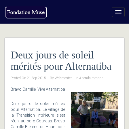
Toggl
navig
Deux jours de soleil
mérités pour Alternatiba
Posted On
21 Sep 2015
By
Webmaster
In
Agenda romand
Bravo Camille, Vive Alternatiba
!
Deux jours de soleil mérités
pour Alternatiba. Le village de
la Transition intérieure s’est
réuni au parc Courgas. Bravo
Camille Bierens de Haan pour