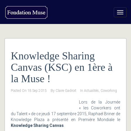
Toggl
navig
Knowledge Sharing
Canvas (KSC) en 1ère à
la Muse !
Posted On
18 Sep 2015
By
Claire Gadroit
In
Actualités
,
Coworking
Lors de la Journée
« les Coworkers ont
du Talent » de ce jeudi 17 septembre 2015, Raphaël Briner de
Knowledge Plaza a présenté en Première Mondiale le
Knowledge Sharing Canvas
.