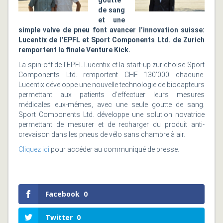
goutte
de sang
et une
simple valve de pneu font avancer l’innovation suisse:
Lucentix de l’EPFL et Sport Components Ltd. de Zurich
remportent la finale Venture Kick.
La spin-off de l’EPFL Lucentix et la start-up zurichoise Sport
Components Ltd. remportent CHF 130’000 chacune.
Lucentix développe une nouvelle technologie de biocapteurs
permettant aux patients d’effectuer leurs mesures
médicales eux-mêmes, avec une seule goutte de sang.
Sport Components Ltd. développe une solution novatrice
permettant de mesurer et de recharger du produit anti-
crevaison dans les pneus de vélo sans chambre à air.
Cliquez ici
pour accéder au communiqué de presse.
Facebook
0
Twitter
0