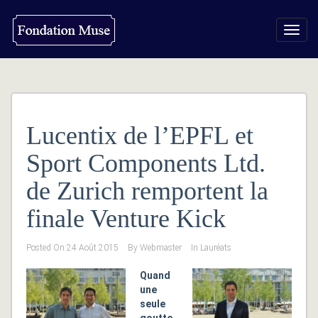
Toggl
navig
Lucentix de l’EPFL et
Sport Components Ltd.
de Zurich remportent la
finale Venture Kick
Posted On
24 Août 2015
By
Webmaster
In
Lauréats
Quand
une
seule