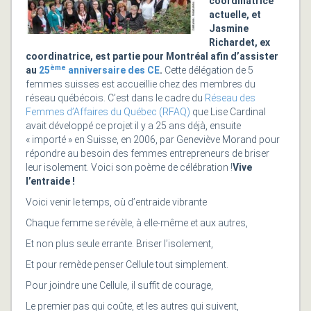
coordinatrice
actuelle, et
Jasmine
Richardet, ex
coordinatrice, est partie pour Montréal afin d’assister
ème
au
25
anniversaire des CE
.
Cette délégation de 5
femmes suisses est accueillie chez des membres du
réseau québécois. C’est dans le cadre du
Réseau des
Femmes d’Affaires du Québec (RFAQ)
que Lise Cardinal
avait développé ce projet il y a 25 ans déjà, ensuite
« importé » en Suisse, en 2006, par Geneviève Morand pour
répondre au besoin des femmes entrepreneurs de briser
leur isolement. Voici son poème de célébration !
Vive
l’entraide !
Voici venir le temps, où d’entraide vibrante
Chaque femme se révèle, à elle-même et aux autres,
Et non plus seule errante. Briser l’isolement,
Et pour remède penser Cellule tout simplement.
Pour joindre une Cellule, il suffit de courage,
Le premier pas qui coûte, et les autres qui suivent,