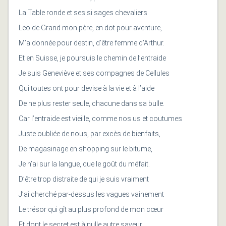
La Table ronde et ses si sages chevaliers
Leo de Grand mon père, en dot pour aventure,
M’a donnée pour destin, d’être femme d’Arthur.
Et en Suisse, je poursuis le chemin de l’entraide
Je suis Geneviève et ses compagnes de Cellules
Qui toutes ont pour devise à la vie et à l’aide
De ne plus rester seule, chacune dans sa bulle.
Car l’entraide est vieille, comme nos us et coutumes
Juste oubliée de nous, par excès de bienfaits,
De magasinage en shopping sur le bitume,
Je n’ai sur la langue, que le goût du méfait.
D’être trop distraite de qui je suis vraiment
J’ai cherché par-dessus les vagues vainement
Le trésor qui gît au plus profond de mon cœur
Et dont le secret est à nulle autre saveur.