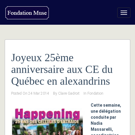
Toggl
navig
Joyeux 25ème
anniversaire aux CE du
Québec en alexandrins
Posted On
24 Mar 2014
By
Claire Gadroit
In
Fondation
Cette semaine,
une délégation
conduite par
Nadia
Massarelli,