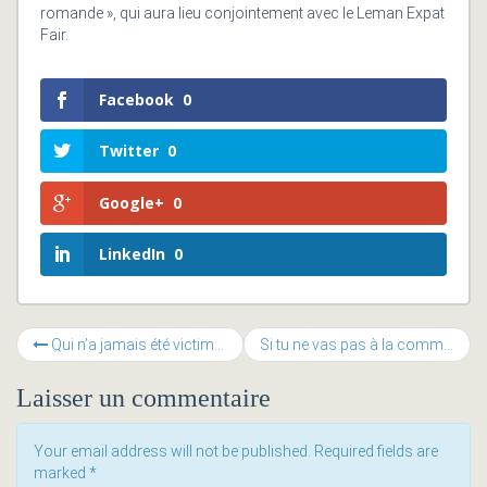
romande », qui aura lieu conjointement avec le Leman Expat
Fair.
Facebook
0
Twitter
0
Google+
0
LinkedIn
0
Qui n’a jamais été victime d’un conflit ?
Si tu ne vas pas à la communauté, la communauté ira à toi
Laisser un commentaire
Your email address will not be published. Required fields are
marked
*