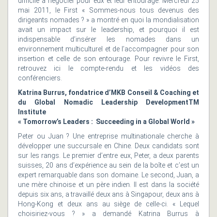
difficile à négocier pour eux et leur entourage. Mercredi 25
mai 2011, le First « Sommes-nous tous devenus des
dirigeants nomades ? » a montré en quoi la mondialisation
avait un impact sur le leadership, et pourquoi il est
indispensable d’insérer les nomades dans un
environnement multiculturel et de l’accompagner pour son
insertion et celle de son entourage. Pour revivre le First,
retrouvez ici le compte-rendu et les vidéos des
conférenciers.
Katrina Burrus, fondatrice d’MKB Conseil & Coaching et
du Global Nomadic Leadership DevelopmentTM
Institute
« Tomorrow’s Leaders : Succeeding in a Global World »
Peter ou Juan ? Une entreprise multinationale cherche à
développer une succursale en Chine. Deux candidats sont
sur les rangs. Le premier d’entre eux, Peter, a deux parents
suisses, 20 ans d’expérience au sein de la boîte et c’est un
expert remarquable dans son domaine. Le second, Juan, a
une mère chinoise et un père indien. Il est dans la société
depuis six ans, a travaillé deux ans à Singapour, deux ans à
Hong-Kong et deux ans au siège de celle-ci. « Lequel
choisiriez-vous ? » a demandé Katrina Burrus à