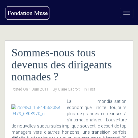
Toggl
navig
Sommes-nous tous
devenus des dirigeants
nomades ?
Posted On
1 Juin 2011
By
Claire Gadroit
In
First
La mondialisation
économique incite toujours
plus de grandes entreprises à
s’internationaliser. L’ouverture
de nouvelles succursales implique souvent le départ de top
managers vers d’autres horizons, une transition parfois