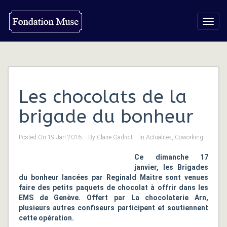
Toggl
navig
Les chocolats de la
brigade du bonheur
Posted On
19 Jan 2016
By
Claire Gadroit
In
Actualités
,
Coworking
Ce dimanche 17
janvier, les Brigades
du bonheur lancées par Reginald Maitre sont venues
faire des petits paquets de chocolat à offrir dans les
EMS de Genève. Offert par La chocolaterie Arn,
plusieurs autres confiseurs participent et soutiennent
cette opération.