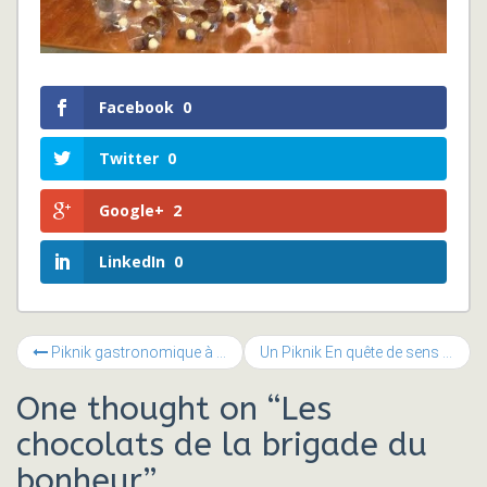
Facebook
0
Twitter
0
Google+
2
LinkedIn
0
Piknik gastronomique à la Muse : Aldento, Curcuma et Aquadyn
Un Piknik En quête de sens
One thought on “
Les
chocolats de la brigade du
bonheur
”