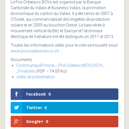
Le Prix Créateurs BCVs est organisé par la Banque
Cantonale du Valais et Business Valais, la promotion
économique du canton du Valais. Il a été remis en 2007 à
O’Soleil, qui commercialisait des lingettes de protection
solaire et en 2009 au bouchon Diesel. La baie vitrée à
mouvement vertical de Bitz et Savoye et l’atomiseur
électrique de Valnature ont été distingués en 2011 et 2013.
Toutes les informations utiles pour le vote se trouvent sous
www.prixcreateursbcvs.ch
.
Documents
CommuniquePresse_-_PrixCreateursBCVs2014_-
_Finalistes
(PDF – 74.00 Ko)
vidéo de présentation
Facebook
0
Twitter
0
Google+
0