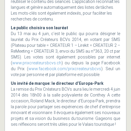
réutiliser le contenu des séances. L’application reconnaît les
langues et génère automatiquement des listes de tâches.
Les mots-clés sont également indexés, pour faciliter les
recherches de contenu.
Le public choisira son lauréat
Du 13 mai au 4 juin, c’est le public qui pourra désigner le
lauréat du Prix Créateurs BCVs 2014, en votant par SMS
(Plateau pour table = CREATEUR 1 – Lirekit = CREATEUR 2 –
ReMeeting = CREATEUR 3, envoi du SMS au n°363, 20 ct par
SMS). Les votes sont également possibles par internet
(
www.prixcreateursbcvs.ch
) ou depuis la page Facebook
du Prix (
www.facebook.com/prixcreateursbcvs
). Seul un
vote par personne et par plateforme est possible.
Un invité de marque: le directeur d’Europa-Park
La remise du Prix Créateurs BCVs aura lieu le mercredi 4 juin
2014 dès 18h00 à la salle polyvalente de Conthey. A cette
occasion, Roland Mack, le directeur d’Europa-Park, prendra
la parole pour partager ses expériences de chef d’entreprise
innovant et visionnaire. Il évoquera également ses nouveaux
projets et sa vision du business du tourisme. Gageons que
ses réflexions seront très utiles pour le Valais touristique !