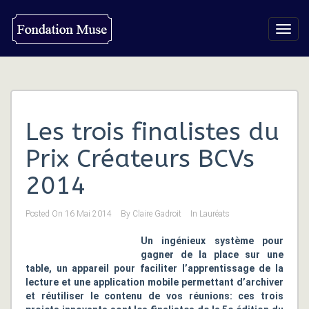
Toggl
navig
Les trois finalistes du
Prix Créateurs BCVs
2014
Posted On
16 Mai 2014
By
Claire Gadroit
In
Lauréats
Un ingénieux système pour
gagner de la place sur une
table, un appareil pour faciliter l’apprentissage de la
lecture et une application mobile permettant d’archiver
et réutiliser le contenu de vos réunions: ces trois