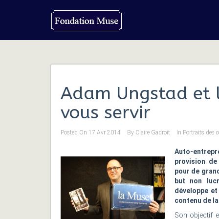
Adam Ungstad et l
vous servir
Posted On
17 Avr 2014
By
Claire Gadroit
In
Portraits des 
Auto-entrepre
provision de 
pour de grand
but non lucr
développe et
contenu de la
Son objectif e