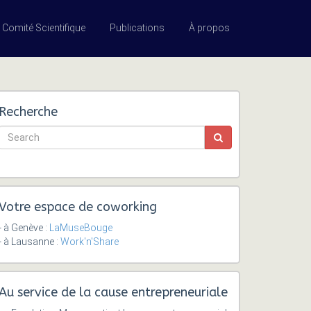
Comité Scientifique
Publications
À propos
Recherche
Votre espace de coworking
- à Genève :
LaMuseBouge
- à Lausanne :
Work'n'Share
Au service de la cause entrepreneuriale