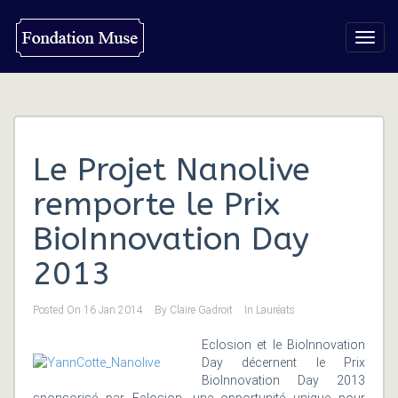
Toggl
navig
Le Projet Nanolive
remporte le Prix
BioInnovation Day
2013
Posted On
16 Jan 2014
By
Claire Gadroit
In
Lauréats
Eclosion et le BioInnovation
Day décernent le Prix
BioInnovation Day 2013