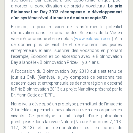
sponsorisé par Eclosion, une opportunité unique pour
amorcer la concrétisation de projets novateurs.
Le prix
BioInnovation Day 2013 récompense le développement
d’un système révolutionnaire de microscopie 3D.
Eclosion, a pour mission de transformer le potentiel
d’innovation dans le domaine des Sciences de la Vie en
valeur économique et en emplois (
www.eclosion.com
). Afin
de donner plus de visibilité et de soutenir ces jeunes
entrepreneurs et ainsi susciter des vocations en prônant
l’exemple, Eclosion en collaboration avec le BioInnovation
Day a lancé le « Bioinnovation Prize» il y a 4 ans.
A l’occasion du BioInnovation Day 2013 qui s’est tenu ce
jour au CMU (Genève), le jury composé de personnalités
académiques et entrepreneuriales de notre région a décerné
le Prix BioInnovation 2013 au projet Nanolive présenté par le
Dr. Yann Cotte de l’EPFL.
Nanolive a développé un prototype permettant de l’imagerie
3D inédite qui permet la navigation au sein des organismes
vivants. Ce prototype a fait l’objet d’une publication
prestigieuse dans la revue Nature (Nature Photonics 7, 113-
117, 2013) et un démonstrateur est en cours de