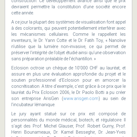
construction. Ce développement avancé ainsi que le prix
devraient permettre la constitution d’une société encore
cette année.
A ce jour la plupart des systèmes de visualisation font appel
à des colorants, qui peuvent potentiellement interférer avec
les mécanismes cellulaires. Comme le rappellent les
inventeurs, le Dr. Yann Cotte et le Dr. Fatih Toy, « Nanolive
n’utilise que la lumière non-invasive, ce qui permet de
préserver l’intégrité de l’objet étudié ainsi qu’une observation
sans préparation préalable de l’échantillon. »
Eclosion octroie un chèque de 10’000 CHF au lauréat, et
assure en plus une évaluation approfondie du projet et le
soutien professionnel d’Eclosion pour en amorcer la
concrétisation. A titre d’exemple, c’est grâce à ce prix que le
lauréat du Prix Eclosion 2006, le Dr. Paolo Botti a pu créer
son entreprise ArisGen (
www.arisgen.com
) au sein de
l’incubateur lémanique.
Le jury ayant statué sur ce prix est composé de
personnalités du monde médical, biotech, et régulatoire. Il
s’agit des Prof. Michel Glauser, Prof. Robert Gurny, Prof.
Henri Bounameaux, Dr. Kamel Besseghir, Dr. Jean-Yves