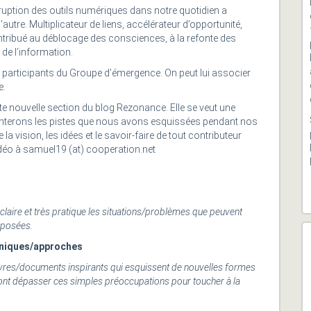
irruption des outils numériques dans notre quotidien a
tre. Multiplicateur de liens, accélérateur d’opportunité,
ontribué au déblocage des consciences, à la refonte des
 de l’information.
s participants du Groupe d’émergence. On peut lui associer
e.
te nouvelle section du blog Rezonance. Elle se veut une
senterons les pistes que nous avons esquissées pendant nos
 vision, les idées et le savoir-faire de tout contributeur
/vidéo à samuel19 (at) cooperation.net
laire et très pratique les situations/problèmes que peuvent
oposées.
chniques/approches
livres/documents inspirants qui esquissent de nouvelles formes
ront dépasser ces simples préoccupations pour toucher à la