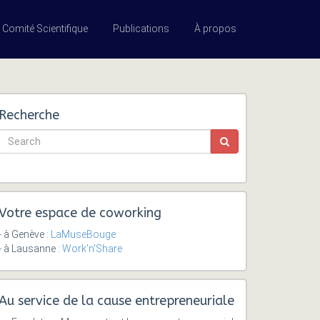
Comité Scientifique
Publications
À propos
Recherche
Votre espace de coworking
- à Genève :
LaMuseBouge
- à Lausanne :
Work'n'Share
Au service de la cause entrepreneuriale