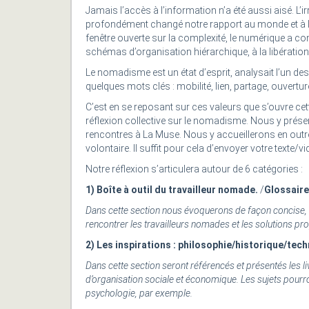
Jamais l’accès à l’information n’a été aussi aisé. L’
profondément changé notre rapport au monde et à l’au
fenêtre ouverte sur la complexité, le numérique a c
schémas d’organisation hiérarchique, à la libération
Le nomadisme est un état d’esprit, analysait l’un de
quelques mots clés : mobilité, lien, partage, ouvertur
C’est en se reposant sur ces valeurs que s’ouvre cet
réflexion collective sur le nomadisme. Nous y pré
rencontres à La Muse. Nous y accueillerons en outre la
volontaire. Il suffit pour cela d’envoyer votre texte
Notre réflexion s’articulera autour de 6 catégories :
1) Boîte à outil du travailleur nomade.
/
Glossaire
Dans cette section nous évoquerons de façon concise, c
rencontrer les travailleurs nomades et les solutions pr
2)
Les inspirations : philosophie/historique/te
Dans cette section seront référencés et présentés les 
d’organisation sociale et économique. Les sujets pour
psychologie, par exemple.