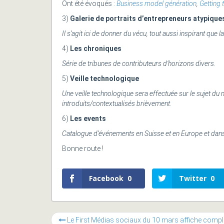
Ont été évoqués :
Business model génération
,
Getting 
3)
Galerie de portraits d’entrepreneurs atypique
Il s’agit ici de donner du vécu, tout aussi inspirant que
4)
Les chroniques
Série de tribunes de contributeurs d’horizons divers.
5)
Veille technologique
Une veille technologique sera effectuée sur le sujet du 
introduits/contextualisés brièvement.
6)
Les events
Catalogue d’événements en Suisse et en Europe et da
Bonne route !
Facebook
0
Twitter
0
Le First Médias sociaux du 10 mars affiche complet !