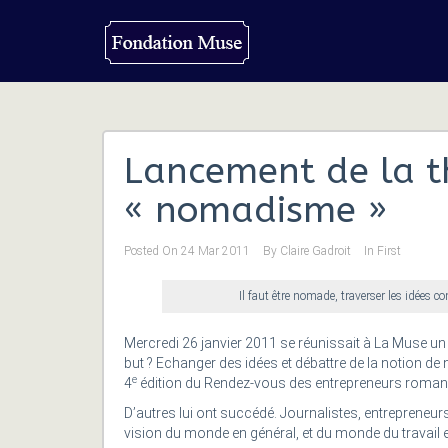
Lancement de la 
« nomadisme »
Posted On
24 Mar 2011
By
Claire Gadroit
In
First
Il faut être nomade, traverser les idées co
Mercredi 26 janvier 2011 se réunissait à La Muse un
but ? Echanger des idées et débattre de la notion 
e
4
édition du Rendez-vous des entrepreneurs romands,
D’autres lui ont succédé. Journalistes, entrepreneurs
vision du monde en général, et du monde du travail en