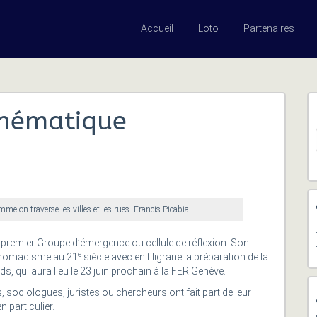
Accueil
Loto
Partenaires
thématique
mme on traverse les villes et les rues. Francis Picabia
 premier Groupe d’émergence ou cellule de réflexion. Son
e
de nomadisme au 21
siècle avec en filigrane la préparation de la
 qui aura lieu le 23 juin prochain à la FER Genève.
, sociologues, juristes ou chercheurs ont fait part de leur
 particulier.