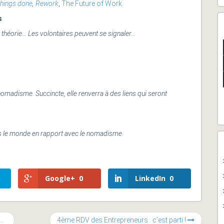
things done
,
Rework
,
The Future of Work
s
 la théorie… Les volontaires peuvent se signaler…
nomadisme. Succincte, elle renverra à des liens qui seront
ns le monde en rapport avec le nomadisme
.
Google+
0
LinkedIn
0
4ème RDV des Entrepreneurs : c’est parti !