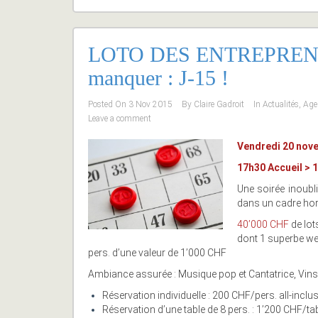
LOTO DES ENTREPRENEUR
manquer : J-15 !
Posted On
3 Nov 2015
By
Claire Gadroit
In
Actualités
,
Age
Leave a comment
Vendredi 20 nove
17h30 Accueil > 
Une soirée inoubli
dans un cadre ho
40’000 CHF
de lot
dont 1 superbe wee
pers. d’une valeur de 1’000 CHF
Ambiance assurée : Musique pop et Cantatrice, Vins
Réservation individuelle : 200 CHF/pers. all-inclu
Réservation d’une table de 8 pers. : 1’200 CHF/tab