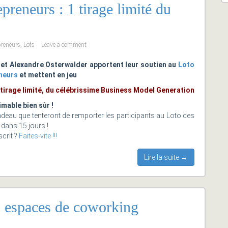
reneurs : 1 tirage limité du
preneurs
,
Lots
Leave a comment
 et Alexandre Osterwalder apportent leur soutien au
Loto
neurs
et mettent en jeu
 tirage limité, du célébrissime Business Model Generation
imable bien sûr !
deau que tenteront de remporter les participants au Loto des
dans 15 jours !
crit ?
Faites-vite !!!
Lire la suite →
 espaces de coworking