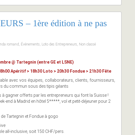
S – 1ère édition à ne pas
nda romand
,
Événements
,
Loto des Entrepreneurs
,
Non classé
mbre @ Tartegnin (entre GE et LSNE)
18h00 Apéritif > 18h30 Loto > 20h30 Fondue > 21h30 Fête
able avec vos équipes, collaborateurs, clients, fournisseurs,
rs du commun sous des tipis géants
s à gagner offerts par les entrepreneurs qui font la Suisse !
k-end à Madrid en hôtel 5*****, vol et petit-déjeuner pour 2
 de Tartegnin et Fondue à gogo
sive
le all-inclusive, soit 150 CHF/pers.