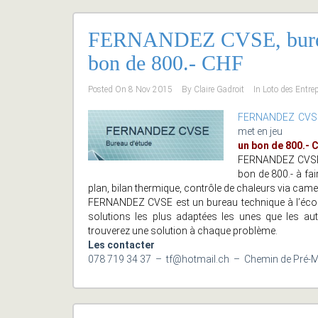
FERNANDEZ CVSE, bureau 
bon de 800.- CHF
Posted On
8 Nov 2015
By
Claire Gadroit
In
Loto des Entre
FERNANDEZ CVS
met en jeu
un bon de 800.- C
FERNANDEZ CVSE p
bon de 800.- à fai
plan, bilan thermique, contrôle de chaleurs via came
FERNANDEZ CVSE est un bureau technique à l’écoute
solutions les plus adaptées les unes que les a
trouverez une solution à chaque problème.
Les contacter
078 719 34 37 – tf@hotmail.ch – Chemin de Pré-M