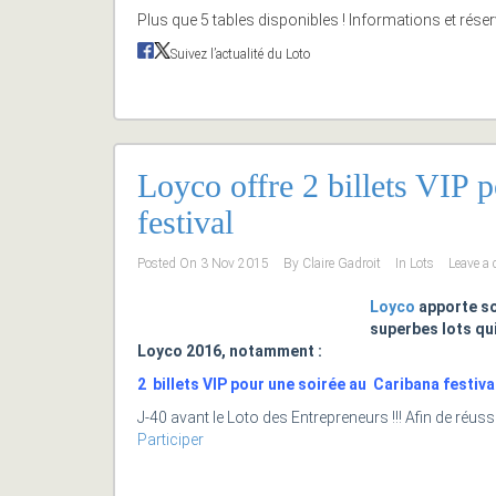
Plus que 5 tables disponibles
! Informations et rése
Suivez l’actualité du Loto
Loyco offre 2 billets VIP 
festival
Posted On
3 Nov 2015
By
Claire Gadroit
In
Lots
Leave a
Loyco
apporte so
superbes lots qu
Loyco 2016, notamment :
2 billets VIP pour une soirée au Caribana festiva
J-40 avant le Loto des Entrepreneurs !!! Afin de réu
Participer