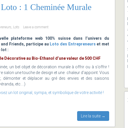
u Loto : 1 Cheminée Murale
preneurs
,
Lots
Leave a comment
velle plateforme web 100% suisse dans l’univers du
 and Friends, participe au
Loto des Entrepreneurs
et met
lot :
e Décorative au Bio-Ethanol d’une valeur de 500 CHF
ée, un bel objet de décoration murale à offrir ou à s’offrir !
tre salon une touche de design et une chaleur d’appoint. Vous
, démonter et déplacer au gré des envies et des saisons
véranda, etc….)
ez un lot original, sympa, et symbolique de votre activité !
Lire la suite →