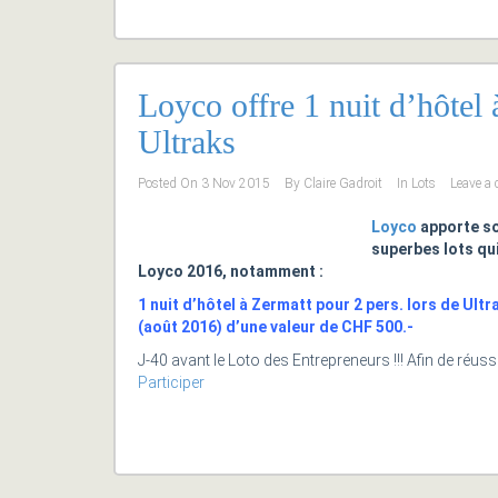
Loyco offre 1 nuit d’hôtel 
Ultraks
Posted On
3 Nov 2015
By
Claire Gadroit
In
Lots
Leave a
Loyco
apporte so
superbes lots qu
Loyco 2016, notamment :
1 nuit d’hôtel à Zermatt pour 2 pers. lors de Ultr
(août 2016) d’une valeur de CHF 500.-
J-40 avant le Loto des Entrepreneurs !!! Afin de réu
Participer