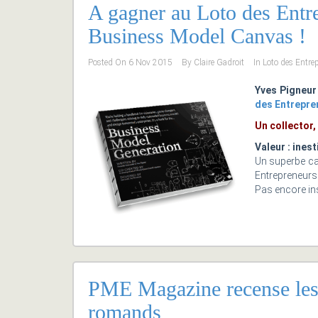
A gagner au Loto des Entrep
Business Model Canvas !
Posted On
6 Nov 2015
By
Claire Gadroit
In
Loto des Entre
Yves Pigneur
des Entrepre
Un collector,
Valeur : inest
Un superbe ca
Entrepreneurs 
Pas encore ins
PME Magazine recense les
romands