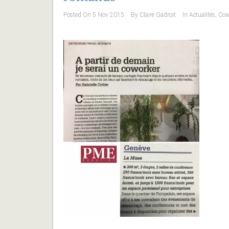
Posted On
5 Nov 2015
By
Claire Gadroit
In
Actualités
,
Cow