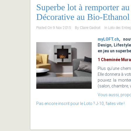
Superbe lot à remporter a
Décorative au Bio-Ethanol
Posted On
9 Nov 2015
By
Claire Gadroit
In
Loto des Entre
myLOFT.ch
, nou
Design, Lifestyle
en jeu un superbe 
1 Cheminée Mural
Plus qu’une chemin
Elle donnera à vo
pouvez la monter
(salon, chambre, 
Vous aussi, propos
Pas encore inscrit pour le Loto ? J-10, faites vite !