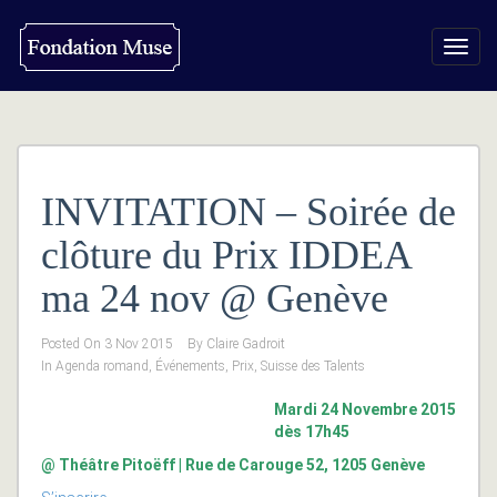
Toggl
navig
INVITATION – Soirée de
clôture du Prix IDDEA
ma 24 nov @ Genève
Posted On
3 Nov 2015
By
Claire Gadroit
In
Agenda romand
,
Événements
,
Prix
,
Suisse des Talents
Mardi 24 Novembre 2015
dès 17h45
@ Théâtre Pitoëff | Rue de Carouge 52, 1205 Genève