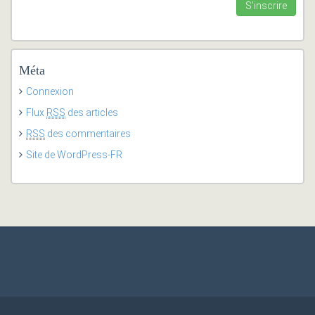
Méta
Connexion
Flux
RSS
des articles
RSS
des commentaires
Site de WordPress-FR