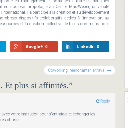
diplômé en management et politiques culturelles dans les
nt en socio-anthropologie au Centre Max-Weber, université
 l’international, il a participé à la création et au développement
 nombreux dispositifs collaboratifs dédiés à l’innovation, au
ressources et la création collective de biens communs pour
Google+
0
LinkedIn
0
Coworking, réenchanter le travail
 Et plus si affinités.
”
Reply
 avec votre institution pour s’entraider et échanger les
res choses .