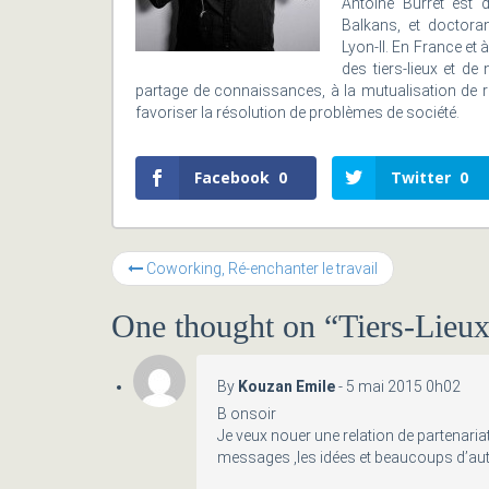
Antoine Burret est 
Balkans, et doctora
Lyon-II. En France et à
des tiers-lieux et de
partage de connaissances, à la mutualisation de 
favoriser la résolution de problèmes de société.
Facebook
0
Twitter
0
Coworking, Ré-enchanter le travail
One thought on “
Tiers-Lieux.
By
Kouzan Emile
-
5 mai 2015 0h02
B onsoir
Je veux nouer une relation de partenariat
messages ,les idées et beaucoups d’aut