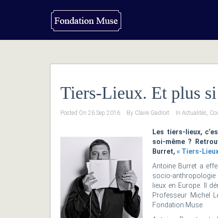
Tiers-Lieux. Et plus si 
Posted On
26 Sep 2016
By
Claire Gadroit
In
Actualités
,
Co
Les tiers-lieux, c’
soi-même ? Retrouv
Burret,
« Tiers-Lieux
Antoine Burret a eff
socio-anthropologie 
lieux en Europe. Il 
Professeur Michel L
Fondation Muse.