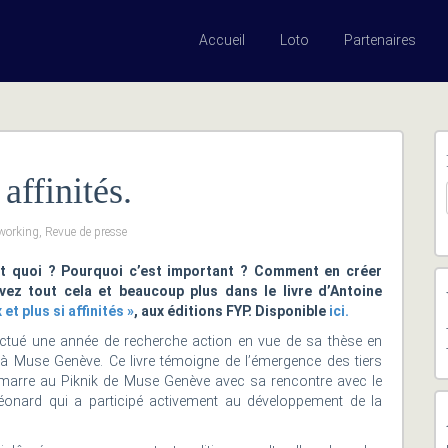
Accueil
Loto
Partenaires
affinités.
working
,
Revue de presse
est quoi ? Pourquoi c’est important ? Comment en créer
ez tout cela et beaucoup plus dans le livre d’Antoine
 et plus si affinités »
, aux éditions FYP. Disponible
ici.
ectué une année de recherche action en vue de sa thèse en
à Muse Genève. Ce livre témoigne de l’émergence des tiers
démarre au Piknik de Muse Genève avec sa rencontre avec le
éonard qui a participé activement au développement de la