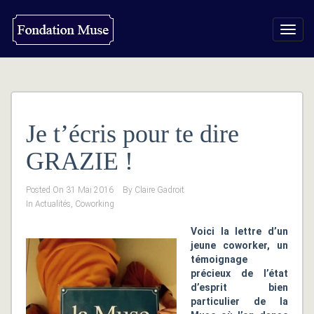
Toggl
navig
Je t’écris pour te dire
GRAZIE !
Posted On
31 Mai 2016
By
Claire Gadroit
In
Actualités
,
Coworking
Voici la lettre d’un
jeune coworker, un
témoignage
précieux de l’état
d’esprit bien
particulier de la