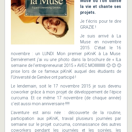
Muse où l’on danse
la vie et chante ses
projets.
Je t’écris pour te dire
GRAZIE !
Je suis arrivé à La
Muse en novembre
2015. C’était le 16
novembre : un LUNDI. Mon premier piKniK à La Muse.
Dernièrement j’ai vu une photo dans la brochure de « lLa
semaine de l’entrepreneuriat 2015 » AVEC MOIIIIIIIIIIII 🙂 🙂 🙂
prise lors de ce fameux piKniK auquel
des étudiants de
l’Université de Genève ont participé !
Le lendemain, soit le 17 novembre 2015 je suis devenu
coworker grâce à mon projet de développement de l’épice
curcuma. Et ce même 17 novembre (de chaque année)
c’est aussi mon anniversaire !!!!!
L’aventure est ainsi née : découverte de la routine,
participation aux piKniK, travail plusieurs journées par
semaine sur le projet curcuma, connaissance des autres
coworkers pendant les journées et les soirées, les