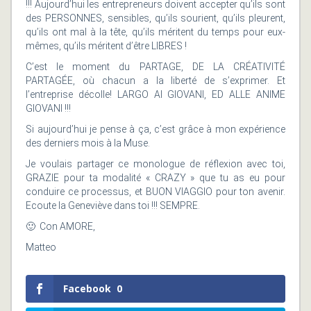
!!! Aujourd’hui les entrepreneurs doivent accepter qu’ils sont
des PERSONNES, sensibles, qu’ils sourient, qu’ils pleurent,
qu’ils ont mal à la tête, qu’ils méritent du temps pour eux-
mêmes, qu’ils méritent d’être LIBRES !
C’est le moment du PARTAGE, DE LA CRÉATIVITÉ
PARTAGÉE, où chacun a la liberté de s’exprimer. Et
l’entreprise décolle! LARGO AI GIOVANI, ED ALLE ANIME
GIOVANI !!!
Si aujourd’hui je pense à ça, c’est grâce à mon expérience
des derniers mois à la Muse.
Je voulais partager ce monologue de réflexion avec toi,
GRAZIE pour ta modalité « CRAZY » que tu as eu pour
conduire ce processus, et BUON VIAGGIO pour ton avenir.
Ecoute la Geneviève dans toi !!! SEMPRE.
🙂 Con AMORE,
Matteo
Facebook
0