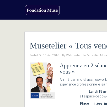
Musetelier « Tous ven
Posted On
11 Avr 2016
By
Webmaster
In
Actualités
,
Muset
Apprenez en 2 séance
vous »
Animé par Eric Grassi, cowork
expérience professionnelle, sa
Lundi 18 av
à l’espace de cowo
Place limitées, i