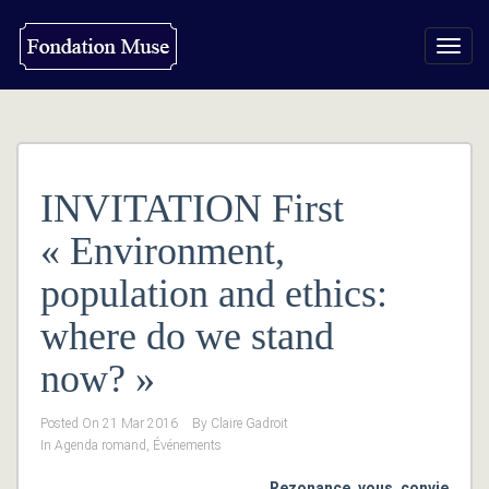
Toggl
navig
INVITATION First
« Environment,
population and ethics:
where do we stand
now? »
Posted On
21 Mar 2016
By
Claire Gadroit
In
Agenda romand
,
Événements
Rezonance vous convie