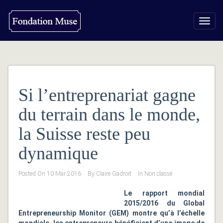
Toggl
navig
Si l’entreprenariat gagne
du terrain dans le monde,
la Suisse reste peu
dynamique
Posted On
10 Mar 2016
By
Claire Gadroit
In
Non classé
Le rapport mondial
2015/2016 du Global
Entrepreneurship Monitor (GEM) montre qu’à l’échelle