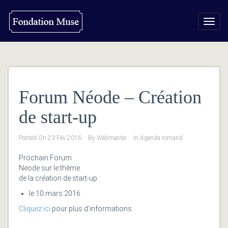
Toggl
navig
Forum Néode – Création
de start-up
Posted On
23 Fév 2016
By
Webmaster
In
Agenda romand
Prochain Forum
Neode sur le thème
de la création de start-up :
le 10 mars 2016
Cliquez ici
pour plus d’informations