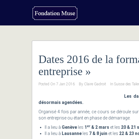
Dates 2016 de la form
entreprise »
Posted On
7 Jan 2016
By
Claire Gadroit
In
Suisse des Tale
Les da
désormais agendées.
Organisé 4 fois par année, ce cours se déroule sur
son entreprise ou étant en phase de démarrage.
er
Il a lieu à
Genève
les
1
& 2 mars
et les
20 & 21 
Il a lieu à
Lausanne
les
7 & 8 juin
et les
22 & 23 