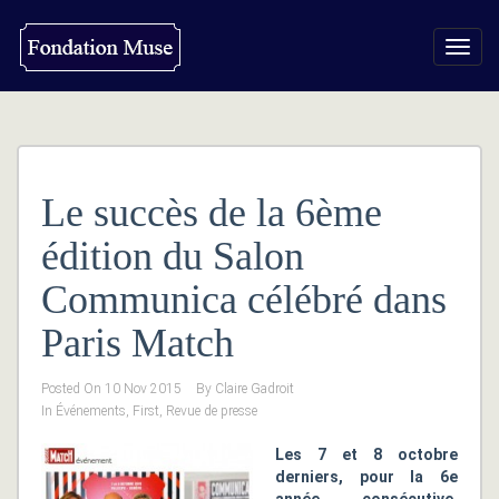
Toggl
navig
Le succès de la 6ème
édition du Salon
Communica célébré dans
Paris Match
Posted On
10 Nov 2015
By
Claire Gadroit
In
Événements
,
First
,
Revue de presse
Les 7 et 8 octobre
derniers, pour la 6e