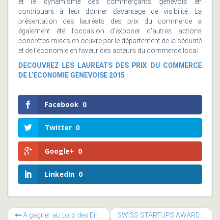
et le dynamisme des commerçants genevois en
contribuant à leur donner davantage de visibilité. La
présentation des lauréats des prix du commerce a
également été l’occasion d’exposer d’autres actions
concrètes mises en oeuvre par le département de la sécurité
et de l’économie en faveur des acteurs du commerce local.
DECOUVREZ LES LAUREATS DES PRIX DU COMMERCE
DE L’ECONOMIE GENEVOISE 2015
Facebook
0
Twitter
0
Google+
0
LinkedIn
0
A gagner au Loto des Entrepreneurs : 1 « Digital Starter 543.21 »
SWISS STARTUPS AWARDS 2015: 2 des 4 prix remportés par des projets provenant de Suisse Romande