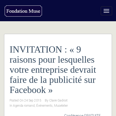
Toggl
navig
INVITATION : « 9
raisons pour lesquelles
votre entreprise devrait
faire de la publicité sur
Facebook »
Posted On
24 Sep 2015
By
Claire Gadroit
In
Agenda romand
,
Événements
,
Musetelier
Conférence GRATUITE