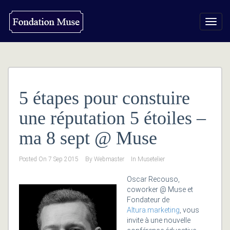
Toggl
navig
5 étapes pour constuire
une réputation 5 étoiles –
ma 8 sept @ Muse
Posted On
7 Sep 2015
By
Webmaster
In
Musetelier
Oscar Recouso,
coworker @ Muse et
Fondateur de
Altura.marketing
, vous
invite à une nouvelle