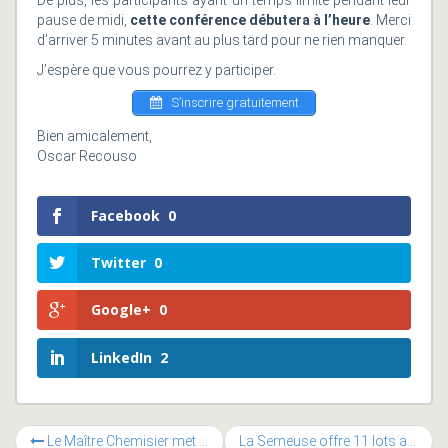
De plus, les participants ayant un temps limité pendant leur
pause de midi,
cette conférence débutera à l’heure
. Merci
d’arriver 5 minutes avant au plus tard pour ne rien manquer.
J’espère que vous pourrez y participer.
S’inscrire gratuitement
Bien amicalement,
Oscar Recouso
Facebook
0
Twitter
0
Google+
0
LinkedIn
2
Le Maître Chemisier met en jeu 2 bons d’une valeur de CHF 100.-
La Semeuse offre 11 lots autour du café