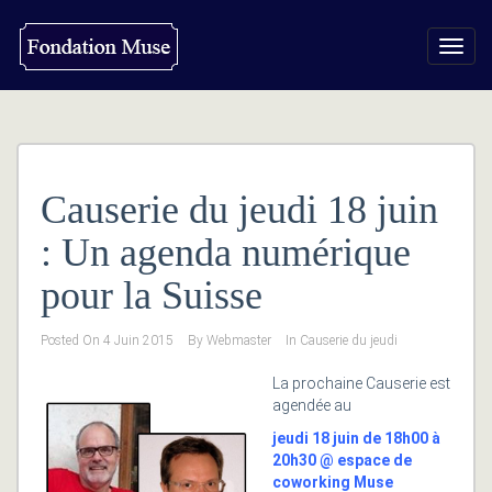
Toggl
navig
Causerie du jeudi 18 juin
: Un agenda numérique
pour la Suisse
Posted On
4 Juin 2015
By
Webmaster
In
Causerie du jeudi
La prochaine Causerie est
agendée au
jeudi 18 juin de 18h00 à
20h30 @ espace de
coworking Muse