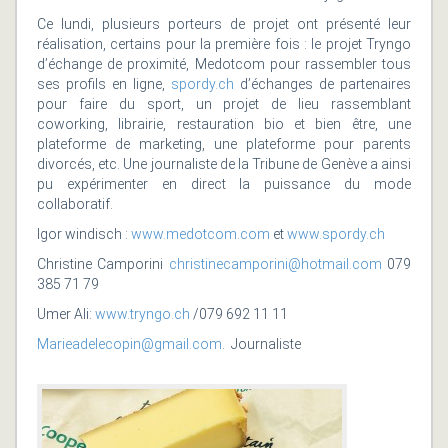
Ce lundi, plusieurs porteurs de projet ont présenté leur
réalisation, certains pour la première fois : le projet Tryngo
d’échange de proximité, Medotcom pour rassembler tous
ses profils en ligne,
spordy.ch
d’échanges de partenaires
pour faire du sport, un projet de lieu rassemblant
coworking, librairie, restauration bio et bien être, une
plateforme de marketing, une plateforme pour parents
divorcés, etc. Une journaliste de la Tribune de Genève a ainsi
pu expérimenter en direct la puissance du mode
collaboratif.
Igor windisch :
www.medotcom.com
et
www.spordy.ch
Christine Camporini
christinecamporini@hotmail.com
079
385 71 79
Umer Ali:
www.tryngo.ch
/079 692 11 11
Marieadelecopin@gmail.com
. Journaliste