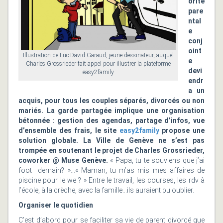
orité
pare
ntal
e
conj
oint
Illustration de Luc-David Garaud, jeune dessinateur, auquel
e
Charles Grossrieder fait appel pour illustrer la plateforme
devi
easy2family
endr
a un
acquis, pour tous les couples séparés, divorcés ou non
mariés. La garde partagée implique une organisation
bétonnée : gestion des agendas, partage d’infos, vue
d’ensemble des frais, le site
easy2family
propose une
solution globale. La Ville de Genève ne s’est pas
trompée en soutenant le projet de Charles Grossrieder,
coworker @ Muse Genève.
« Papa, tu te souviens que j’ai
foot demain? »…« Maman, tu m’as mis mes affaires de
piscine pour le we ? » Entre le travail, les courses, les rdv à
l’école, à la crèche, avec la famille…ils auraient pu oublier.
Organiser le quotidien
C’est d’abord pour se faciliter sa vie de parent divorcé que