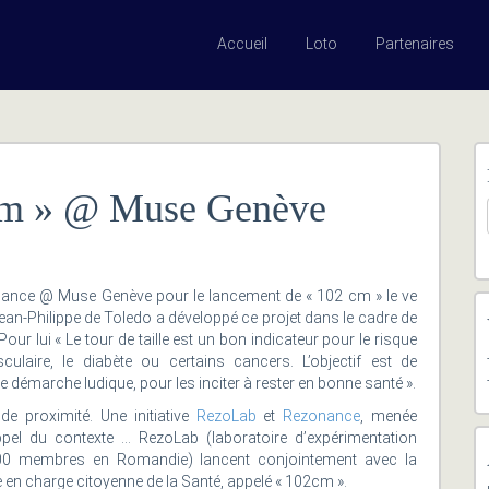
Accueil
Loto
Partenaires
cm » @ Muse Genève
iance @ Muse Genève pour le lancement de « 102 cm » le ve
ean-Philippe de Toledo a développé ce projet dans le cadre de
our lui « Le tour de taille est un bon indicateur pour le risque
sculaire, le diabète ou certains cancers. L’objectif est de
une démarche ludique, pour les inciter à rester en bonne santé ».
e proximité. Une initiative
RezoLab
et
Rezonance
, menée
pel du contexte …
RezoLab (laboratoire d’expérimentation
000 membres en Romandie) lancent conjointement avec la
e en charge citoyenne de la Santé, appelé « 102cm ».