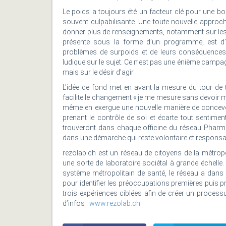
Le poids a toujours été un facteur clé pour une 
souvent culpabilisante. Une toute nouvelle approch
donner plus de renseignements, notamment sur les r
présente sous la forme d’un programme, est d’
problèmes de surpoids et de leurs conséquences. 
ludique sur le sujet. Ce n’est pas une énième campa
mais sur le désir d’agir.
L’idée de fond met en avant la mesure du tour de ta
facilite le changement « je me mesure sans devoir m
même en exergue une nouvelle manière de concevoir
prenant le contrôle de soi et écarte tout sentiment 
trouveront dans chaque officine du réseau Pharma
dans une démarche qui reste volontaire et responsa
rezolab.ch est un réseau de citoyens de la métropo
une sorte de laboratoire sociétal à grande échelle
système métropolitain de santé, le réseau a dans
pour identifier les préoccupations premières puis p
trois expériences ciblées afin de créer un process
d’infos :
www.rezolab.ch