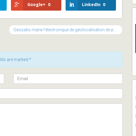
Google+
0
LinkedIn
0
Geosatis marie l’électronique de géolocalisation de pointe avec la micromécanique et le savoir-faire horloger
ields are marked
*