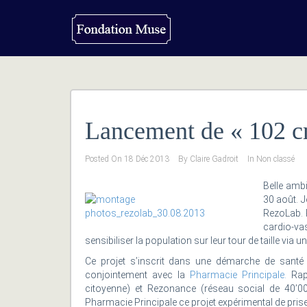
Lancement de « 102 
Posted On
18 Déc 2013
By
Claire Gadroit
In
Non classé
Belle amb
30 août. J
RezoLab. P
cardio-va
sensibiliser la population sur leur tour de taille via 
Ce projet s’inscrit dans une démarche de santé d
conjointement avec la
Pharmacie Principale.
Rap
citoyenne) et Rezonance (réseau social de 40’
Pharmacie Principale ce projet expérimental de pris