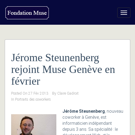
Toggl
navig
Jérome Steunenberg
rejoint Muse Genève en
février
Posted On
27 Fév 2013
By
Claire Gadroit
In
Portraits des coworkers
Jérôme Steunenberg
, nouveau
coworker à Genève, est
informaticien indépendant
depuis 3 ans. Sa spécialité : le