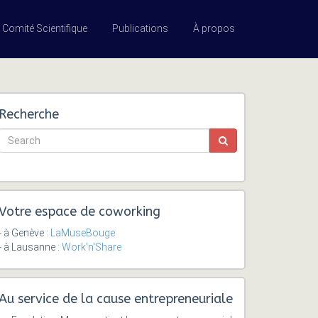
Comité Scientifique
Publications
À propos
Recherche
Votre espace de coworking
- à Genève :
LaMuseBouge
- à Lausanne :
Work'n'Share
Au service de la cause entrepreneuriale