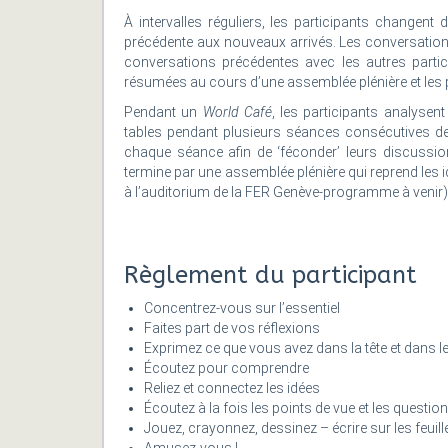
À intervalles réguliers, les participants changent
précédente aux nouveaux arrivés. Les conversation
conversations précédentes avec les autres partic
résumées au cours d’une assemblée plénière et les 
Pendant un
World Café
, les participants analysen
tables pendant plusieurs séances consécutives de
chaque séance afin de ‘féconder’ leurs discussio
termine par une assemblée plénière qui reprend les 
à l’auditorium de la FER Genève-programme à venir)
Règlement du participant
Concentrez-vous sur l’essentiel
Faites part de vos réflexions
Exprimez ce que vous avez dans la tête et dans l
Écoutez pour comprendre
Reliez et connectez les idées
Écoutez à la fois les points de vue et les questi
Jouez, crayonnez, dessinez – écrire sur les feuil