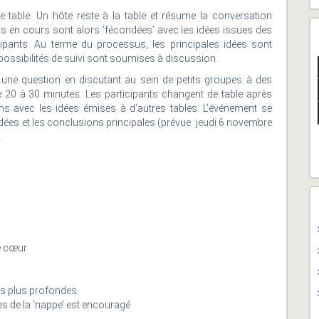
 de table. Un hôte reste à la table et résume la conversation
s en cours sont alors ‘fécondées’ avec les idées issues des
ipants. Au terme du processus, les principales idées sont
possibilités de suivi sont soumises à discussion.
t une question en discutant au sein de petits groupes à des
 20 à 30 minutes. Les participants changent de table après
ns avec les idées émises à d’autres tables. L’événement se
idées et les conclusions principales (prévue jeudi 6 novembre
.
e cœur
ons plus profondes
les de la ‘nappe’ est encouragé