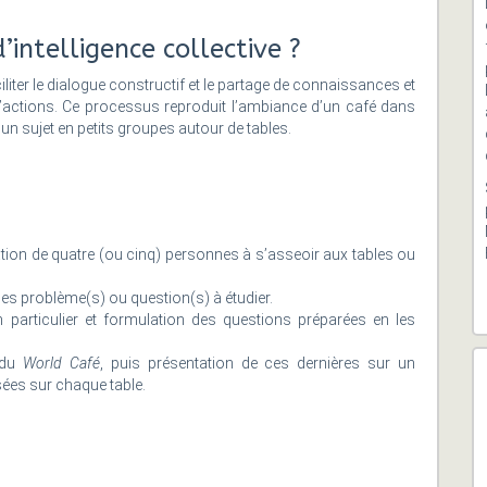
d’intelligence collective ?
iliter le dialogue constructif et le partage de connaissances et
d’actions. Ce processus reproduit l’ambiance d’un café dans
’un sujet en petits groupes autour de tables.
itation de quatre (ou cinq) personnes à s’asseoir aux tables ou
des problème(s) ou question(s) à étudier.
 particulier et formulation des questions préparées en les
t du
World Café
, puis présentation de ces dernières sur un
sées sur chaque table.