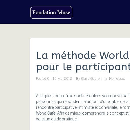
La méthode World 
pour le participan
Posted On
15 Mai 2012
By
Claire Gadroit
In
Non classé
À la question « où se sont déroulées vos conversati
personnes qui répondent : « autour d’une table de la 
rencontre participative, intimiste et conviviale, le f
World Café
. Afin de mieux comprendre le concept et 
voici un guide pratique !