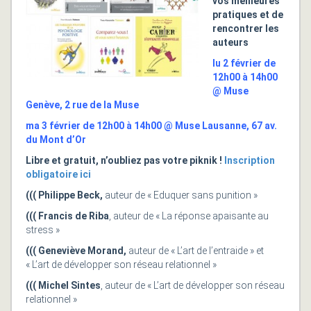
vos meilleures
pratiques et de
rencontrer les
auteurs
lu 2 février de
12h00 à 14h00
@ Muse
Genève, 2 rue de la Muse
ma 3 février de 12h00 à 14h00 @ Muse Lausanne, 67 av.
du Mont d’Or
Libre et gratuit, n’oubliez pas votre piknik !
Inscription
obligatoire ici
((( Philippe Beck,
auteur de « Eduquer sans punition »
((( Francis de Riba
, auteur de « La réponse apaisante au
stress »
((( Geneviève Morand,
auteur de « L’art de l’entraide » et
« L’art de développer son réseau relationnel »
((( Michel Sintes
, auteur de « L’art de développer son réseau
relationnel »