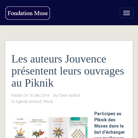
Toggl
navig
Les auteurs Jouvence
présentent leurs ouvrages
au Piknik
Posted On
18 Déc 2014
By
Claire Gadroit
In
Agenda romand
,
Piknik
Participez au
PIknik des
Muses dans le
but d’échanger